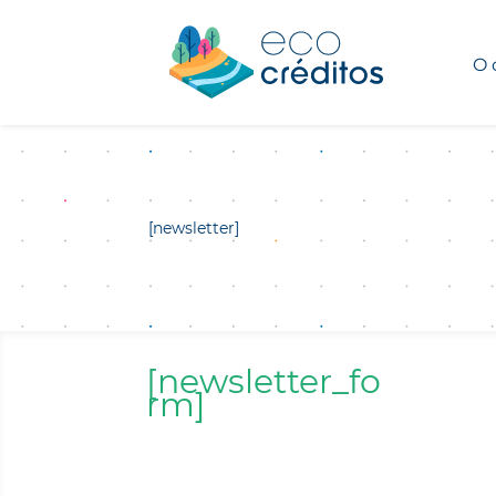
O 
[newsletter]
[newsletter_fo
rm]