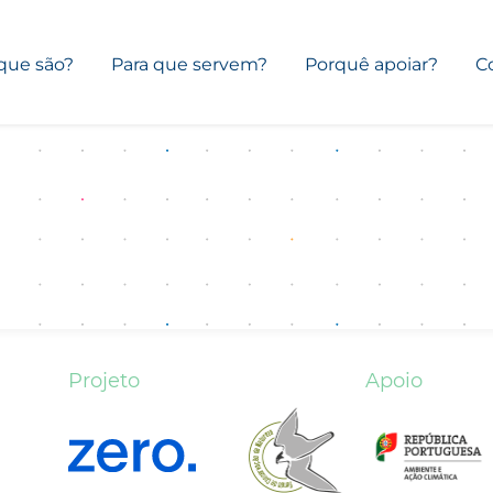
que são?
Para que servem?
Porquê apoiar?
C
Projeto
Apoio