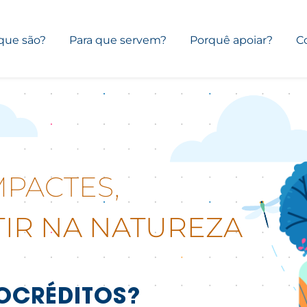
que são?
Para que servem?
Porquê apoiar?
C
PACTES,
TIR NA NATUREZA
OCRÉDITOS?